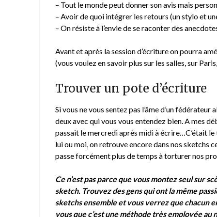
– Tout le monde peut donner son avis mais personn
– Avoir de quoi intégrer les retours (un stylo et un
– On résiste à l’envie de se raconter des anecdotes
Avant et après la session d’écriture on pourra a
(vous voulez en savoir plus sur les salles, sur Paris,
Trouver un pote d’écriture
Si vous ne vous sentez pas l’âme d’un fédérateur 
deux avec qui vous vous entendez bien. A mes déb
passait le mercredi après midi à écrire…C’était le
lui ou moi, on retrouve encore dans nos sketchs ce
passe forcément plus de temps à torturer nos pro
Ce n’est pas parce que vous montez seul sur scè
sketch. Trouvez des gens qui ont la même passi
sketchs ensemble et vous verrez que chacun en 
vous que c’est une méthode très employée au ni