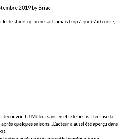
ptembre 2019
by
Briac
le de stand-up on ne sait jamais trop à quoi s’attendre,
découvrir T.J Miller : sans en être le héros, il écrase la
er après quelques saisons…L’acteur a aussi été aperçu dans
3D.
 l’acteur avait un gros potentiel comique, on ne