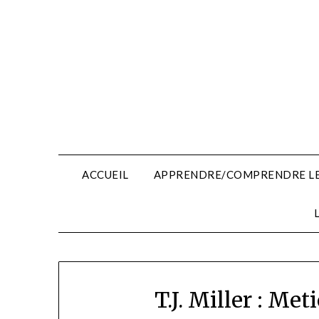
Skip
to
content
ACCUEIL
APPRENDRE/COMPRENDRE LE
T.J. Miller : Me