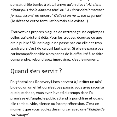
pensait drôle tombe à plat, il arrive qu’on dise : “
Ah tiens
c’était plus drôle dans ma tête
” ou “
A l’écrit c’était marrant
je vous assure
” ou encore “
Celle ci on ne va pas la garder
”
(Je déteste cette formulation mais elle existe…)
Trouvez vos propres blagues de rattrapage, ne copiez pas
celles qui existent déjà. Pour les trouver, écoutez ce que
dit le public ! Si une blague ne passe pas car elle est trop
trash alors c’est de ça qu’il faut parler. Si elle ne passe pas
car incompréhensible alors parlez de la difficulté à se faire
comprendre, rebondissez, improvisez, c’est le moment.
Quand s’en servir ?
En général ces Recovery Lines servent à justifier un mini
bide ou un un effet qui n’est pas passé. vous avez raconté
quelque chose, vous avez investi du temps dans l’a
prémisse et l’angle, le public attend la punchline et quand
elle tombe…vide, silence ou incompréhension. C’est ce
moment que vous voulez désamorcer avec une “
blague de
rattrapage
“