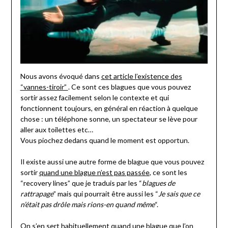
Nous avons évoqué dans
cet article l’existence des
“vannes-tiroir”
. Ce sont ces blagues que vous pouvez
sortir assez facilement selon le contexte et qui
fonctionnent toujours, en général en réaction à quelque
chose : un téléphone sonne, un spectateur se lève pour
aller aux toilettes etc…
Vous piochez dedans quand le moment est opportun.
Il existe aussi une autre forme de blague que vous pouvez
sortir
quand une blague n’est pas passée
, ce sont les
“recovery lines” que je traduis par les “
blagues de
rattrapage
” mais qui pourrait être aussi les “
Je sais que ce
n’était pas drôle mais rions-en quand même
“.
On s’en sert habituellement quand une blague que l’on