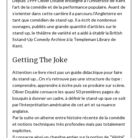
Depuis 1999 Oliver Double enseigne à l’Université de Kent
l’art de la comédie et de la performance populaire. Avant de
s’orienter dans cette carrière il a parcouru l’Angleterre en
tant que comédien de stand-up. Il a écrit de nombreux
ouvrages, publiés une grande quantité d’articles sur le
stand-up, le théâtre de variété et a aidé à établir la British
Sstand-Up Comedy Archive à la Templeman Library de
Kent.
Getting The Joke
Attention ce livre n’est pas un guide didactique pour faire
du stand-up…On n’y retrouve pas une structure du type :
comprendre, apprendre à écrire puis se produire sur scène.
Oliver Double consacre les quasi 50 premières pages du
bouquin à donner un cadre, à définir le stand-up que ce soit
par l’interprétation américaine de cet art et sa nuance
anglaise.
Par la suite on alterne entre histoire récente de la comédie
et notions techniques très profondes mais pas totalement
explicites.
Il consacre ainsi un chapitre entier sur la notion de “Vérité”.