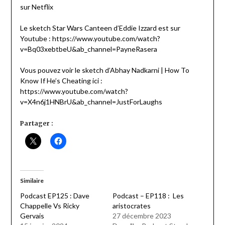
sur Netflix
Le sketch Star Wars Canteen d’Eddie Izzard est sur
Youtube : https://www.youtube.com/watch?
v=Bq03xebtbeU&ab_channel=PayneRasera
Vous pouvez voir le sketch d’Abhay Nadkarni | How To
Know If He’s Cheating ici :
https://www.youtube.com/watch?
v=X4n6j1HNBrU&ab_channel=JustForLaughs
Partager :
Similaire
Podcast EP125 : Dave
Podcast – EP118 : Les
Chappelle Vs Ricky
aristocrates
Gervais
27 décembre 2023