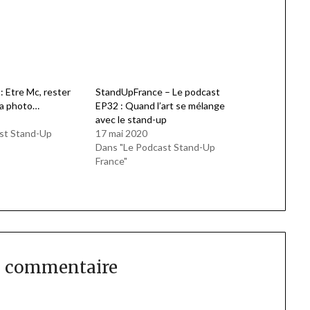
 Etre Mc, rester
StandUpFrance – Le podcast
 la photo…
EP32 : Quand l’art se mélange
avec le stand-up
st Stand-Up
17 mai 2020
Dans "Le Podcast Stand-Up
France"
n commentaire