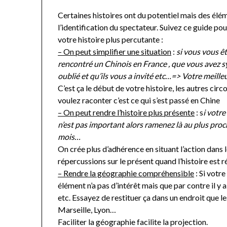
Certaines histoires ont du potentiel mais des él
l’identification du spectateur. Suivez ce guide po
votre histoire plus percutante :
– On peut simplifier une situation
:
si vous vous ê
rencontré un Chinois en France , que vous avez sy
oublié et qu’ils vous a invité etc…=> Votre meille
C’est ça le début de votre histoire, les autres cir
voulez raconter c’est ce qui s’est passé en Chine
– On peut rendre l’histoire plus présente
: s
i votre
n’est pas important alors ramenez là au plus proch
mois…
On crée plus d’adhérence en situant l’action dans
répercussions sur le présent quand l’histoire est r
– Rendre la géographie compréhensible
: Si votre
élément n’a pas d’intérêt mais que par contre il y 
etc. Essayez de restituer ça dans un endroit que les
Marseille, Lyon…
Faciliter la géographie facilite la projection.