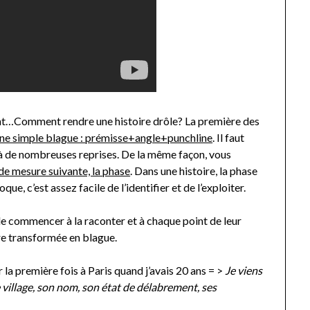
ent…Comment rendre une histoire drôle? La première des
 une simple blague : prémisse+angle+punchline
. Il faut
e à de nombreuses reprises. De la même façon, vous
 de mesure suivante, la phase
. Dans une histoire, la phase
e, c’est assez facile de l’identifier et de l’exploiter.
 de commencer à la raconter et à chaque point de leur
re transformée en blague.
ur la première fois à Paris quand j’avais 20 ans = >
Je viens
e village, son nom, son état de délabrement, ses