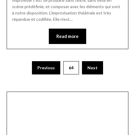
Improviser c’est se produire sans texte, sans mise en
scène prédéfinie, et composer avec les éléments qui sont
à notre disposition. L’improvisation théâtrale est très
répandue et codifiée. Elle n’est…
Read more
Previous
64
Next