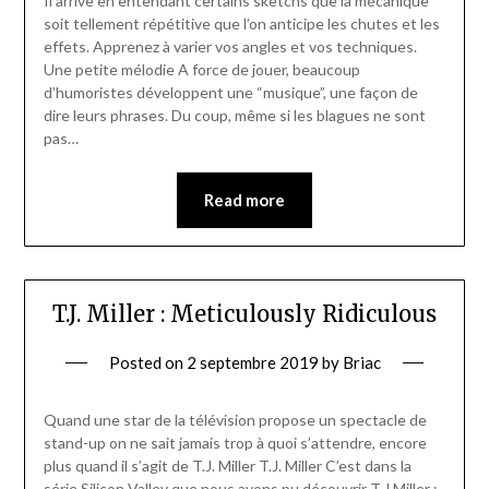
Il arrive en entendant certains sketchs que la mécanique
soit tellement répétitive que l’on anticipe les chutes et les
effets. Apprenez à varier vos angles et vos techniques.
Une petite mélodie A force de jouer, beaucoup
d’humoristes développent une “musique”, une façon de
dire leurs phrases. Du coup, même si les blagues ne sont
pas…
Read more
T.J. Miller : Meticulously Ridiculous
Posted on
2 septembre 2019
by
Briac
Quand une star de la télévision propose un spectacle de
stand-up on ne sait jamais trop à quoi s’attendre, encore
plus quand il s’agit de T.J. Miller T.J. Miller C’est dans la
série Silicon Valley que nous avons pu découvrir T.J Miller :