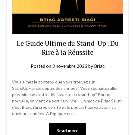
Le Guide Ultime du Stand-Up : Du
Rire à la Réussite
Posted on
3 novembre 2023
by
Briac
Vous aimez le contenu que vous trouvez sur
StandUpFrance depuis des années? Vous souhaitez aller
plus loin dans votre découverte du stand-up? Bonne
nouvelle, on vient de sortir un livre… Un mot de Briac Salut
c’est Briac, j’ai créé ce site et le podcast qui va avec il y a
quelques années. A l’époque en…
Read more